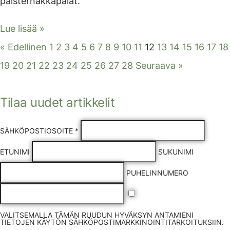
palsternakkapalat.
Lue lisää »
« Edellinen
1
2
3
4
5
6
7
8
9
10
11
12
13
14
15
16
17
18
19
20
21
22
23
24
25
26
27
28
Seuraava »
Tilaa uudet artikkelit
SÄHKÖPOSTIOSOITE *
ETUNIMI
SUKUNIMI
PUHELINNUMERO
VALITSEMALLA TÄMÄN RUUDUN HYVÄKSYN ANTAMIENI
TIETOJEN KÄYTÖN SÄHKÖPOSTIMARKKINOINTITARKOITUKSIIN.