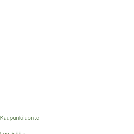
Kaupunkiluonto
Lue lisää »