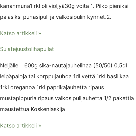
kananmuna1 rkl oliiviöljyä30g voita 1. Pilko pieniksi
palasiksi punasipuli ja valkosipulin kynnet.2.
Katso artikkeli »
Sulatejuustolihapullat
Neljälle 600g sika-nautajauhelihaa (50/50) 0,5dl
leipäpaloja tai korppujauhoa 1dl vettä 1rkl basilikaa
1rkl oreganoa 1rkl paprikajauhetta ripaus
mustapippuria ripaus valkosipulijauhetta 1/2 pakettia
maustettua Koskenlaskija
Katso artikkeli »