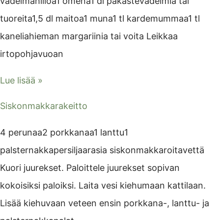
vadelmahilloa1 omena1 dl pakastevadelmia tai
tuoreita1,5 dl maitoa1 muna1 tl kardemummaa1 tl
kaneliahieman margariinia tai voita Leikkaa
irtopohjavuoan
Lue lisää »
Siskonmakkarakeitto
4 perunaa2 porkkanaa1 lanttu1
palsternakkapersiljaarasia siskonmakkaroitavettä
Kuori juurekset. Paloittele juurekset sopivan
kokoisiksi paloiksi. Laita vesi kiehumaan kattilaan.
Lisää kiehuvaan veteen ensin porkkana-, lanttu- ja