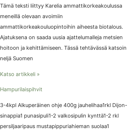
Tämä teksti liittyy Karelia ammattikorkeakoulussa
meneillä olevaan avoimiin
ammattikorkeakouluopintoihin aiheesta biotalous.
Ajatuksena on saada uusia ajattelumalleja metsien
hoitoon ja kehittämiseen. Tässä tehtävässä katsoin
neljä Suomen
Katso artikkeli »
Hampurilaispihvit
3-4kpl Alkuperäinen ohje 400g jauhelihaa1rkl Dijon-
sinappia1 punasipuli1-2 valkosipulin kynttä1-2 rkl
persiljaaripaus mustapippuriahieman suolaa1