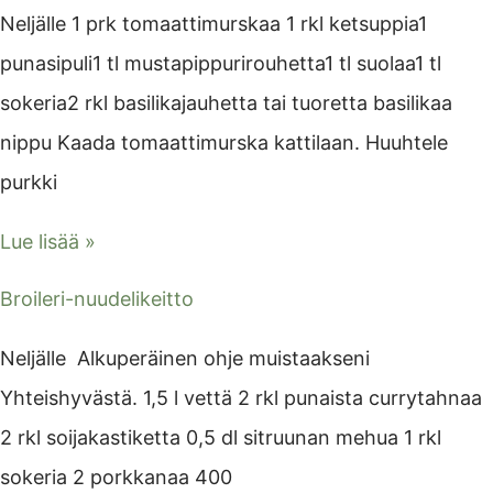
Neljälle 1 prk tomaattimurskaa 1 rkl ketsuppia1
punasipuli1 tl mustapippurirouhetta1 tl suolaa1 tl
sokeria2 rkl basilikajauhetta tai tuoretta basilikaa
nippu Kaada tomaattimurska kattilaan. Huuhtele
purkki
Lue lisää »
Broileri-nuudelikeitto
Neljälle Alkuperäinen ohje muistaakseni
Yhteishyvästä. 1,5 l vettä 2 rkl punaista currytahnaa
2 rkl soijakastiketta 0,5 dl sitruunan mehua 1 rkl
sokeria 2 porkkanaa 400