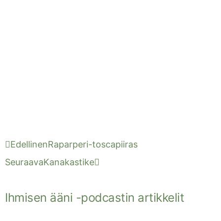
Edellinen
Raparperi-toscapiiras
Seuraava
Kanakastike
Ihmisen ääni -podcastin artikkelit