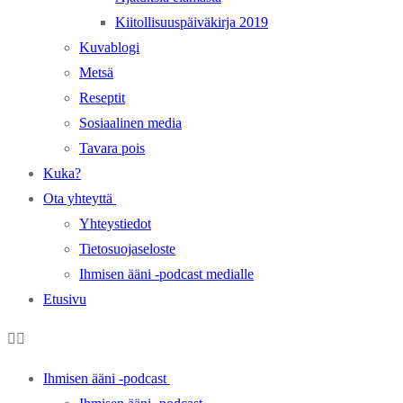
Kiitollisuuspäiväkirja 2019
Kuvablogi
Metsä
Reseptit
Sosiaalinen media
Tavara pois
Kuka?
Ota yhteyttä
Yhteystiedot
Tietosuojaseloste
Ihmisen ääni -podcast medialle
Etusivu
Ihmisen ääni -podcast