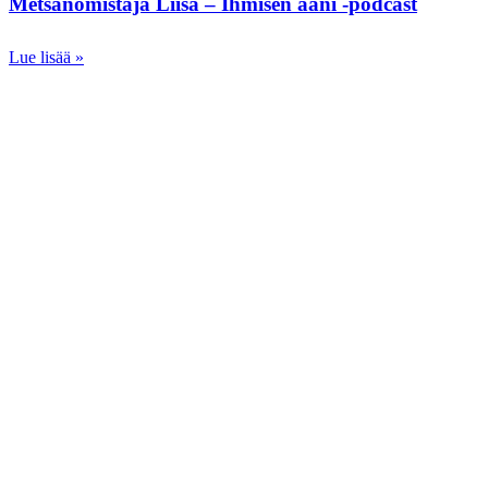
Metsänomistaja Liisa – Ihmisen ääni -podcast
Lue lisää »