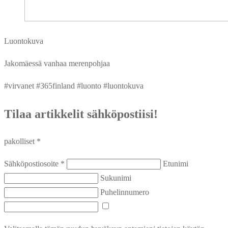
Luontokuva
Jakomäessä vanhaa merenpohjaa
#virvanet #365finland #luonto #luontokuva
Tilaa artikkelit sähköpostiisi!
pakolliset *
Sähköpostiosoite *
Etunimi
Sukunimi
Puhelinnumero