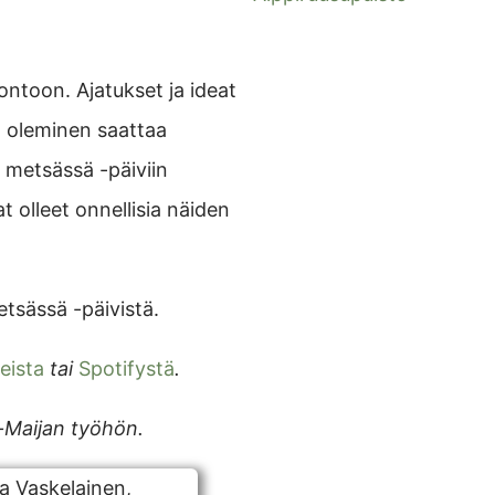
uontoon. Ajatukset ja ideat
n oleminen saattaa
ä metsässä -päiviin
t olleet onnellisia näiden
tsässä -päivistä.
eista
tai
Spotifystä
.
o-Maijan työhön.