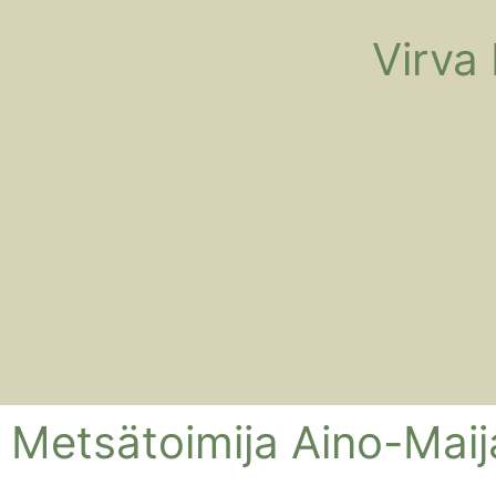
Virva
Metsätoimija Aino-Maij