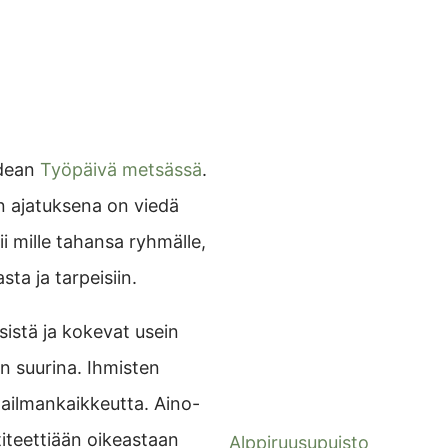
idean
Työpäivä metsässä
.
n ajatuksena on viedä
i mille tahansa ryhmälle,
ta ja tarpeisiin.
istä ja kokevat usein
n suurina. Ihmisten
aailmankaikkeutta. Aino-
iteettiään oikeastaan
Alppiruusupuisto