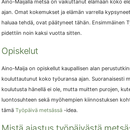
Aino-Maijalla metsä on vaikuttanut elämään koko ele
ajan. Omat kokemukset ja elämän varrella kypsyneet a
haluaa tehdä, ovat päätyneet tähän. Ensimmäinen T
pidettiin noin kaksi vuotta sitten.
Opiskelut
Aino-Maija on opiskellut kaupallisen alan perustutki
kouluttautunut koko työuransa ajan. Suoranaisesti m
koulutusta hänellä ei ole, mutta muitten purojen, ku
luontosuhteen sekä myöhempien kiinnostuksen kohte
tämä
Työpäivä metsässä
-idea.
Mistä ajastus työpäivästä metsä