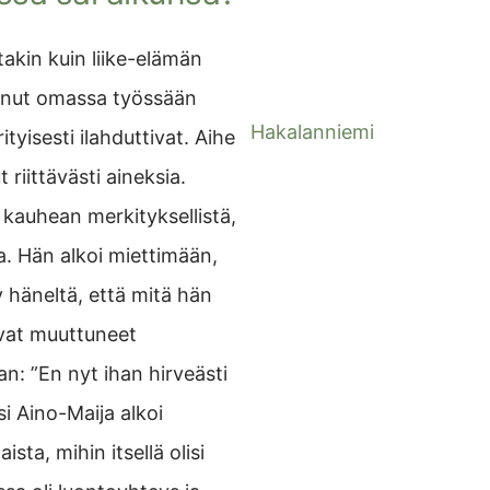
takin kuin liike-elämän
stanut omassa työssään
Hakalanniemi
ityisesti ilahduttivat. Aihe
 riittävästi aineksia.
a kauhean merkityksellistä,
a. Hän alkoi miettimään,
y häneltä, että mitä hän
sivat muuttuneet
: ”En nyt ihan hirveästi
i Aino-Maija alkoi
ista, mihin itsellä olisi