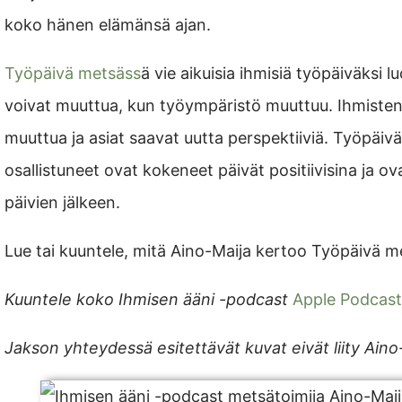
koko hänen elämänsä ajan.
Työpäivä metsäss
ä vie aikuisia ihmisiä työpäiväksi l
voivat muuttua, kun työympäristö muuttuu. Ihmiste
muuttua ja asiat saavat uutta perspektiiviä. Työpäiv
osallistuneet ovat kokeneet päivät positiivisina ja ova
päivien jälkeen.
Lue tai kuuntele, mitä Aino-Maija kertoo Työpäivä me
Kuuntele koko Ihmisen ääni -podcast
Apple Podcast
Jakson yhteydessä esitettävät kuvat eivät liity Ain