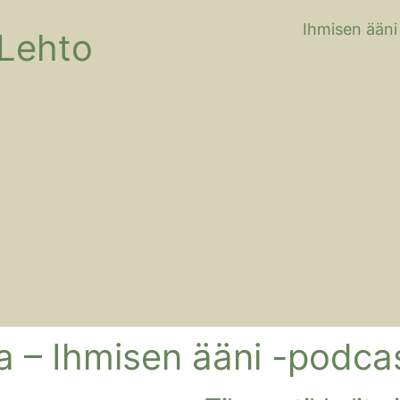
Ihmisen ääni
 Lehto
a – Ihmisen ääni -podca