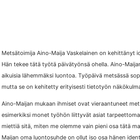
Metsätoimija Aino-Maija Vaskelainen on kehittänyt 
Hän tekee tätä työtä päivätyönsä ohella. Aino-Maija
aikuisia lähemmäksi luontoa. Työpäivä metsässä sopi
mutta se on kehitetty erityisesti tietotyön näkökulmas
Aino-Maijan mukaan ihmiset ovat vieraantuneet mets
esimerkiksi monet työhön liittyvät asiat tarpeettoma
miettiä sitä, miten me olemme vain pieni osa tätä m
Maijan oma luontosuhde on ollut iso osa hänen ident