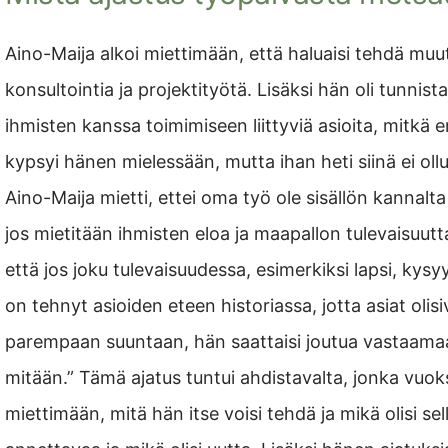
Aino-Maija alkoi miettimään, että haluaisi tehdä muu
konsultointia ja projektityötä. Lisäksi hän oli tunni
ihmisten kanssa toimimiseen liittyviä asioita, mitkä er
kypsyi hänen mielessään, mutta ihan heti siinä ei ollut
Aino-Maija mietti, ettei oma työ ole sisällön kannalt
jos mietitään ihmisten eloa ja maapallon tulevaisuutt
että jos joku tulevaisuudessa, esimerkiksi lapsi, kysy
on tehnyt asioiden eteen historiassa, jotta asiat oli
parempaan suuntaan, hän saattaisi joutua vastaamaan
mitään.” Tämä ajatus tuntui ahdistavalta, jonka vuoks
miettimään, mitä hän itse voisi tehdä ja mikä olisi sella