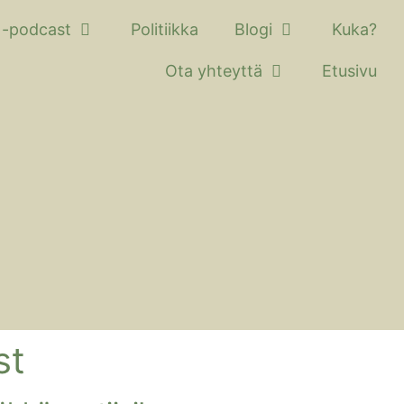
 -podcast
Politiikka
Blogi
Kuka?
Ota yhteyttä
Etusivu
st