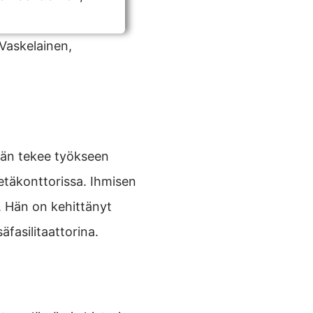
Vaskelainen,
 Hän tekee työkseen
etäkonttorissa. Ihmisen
 Hän on kehittänyt
äfasilitaattorina.