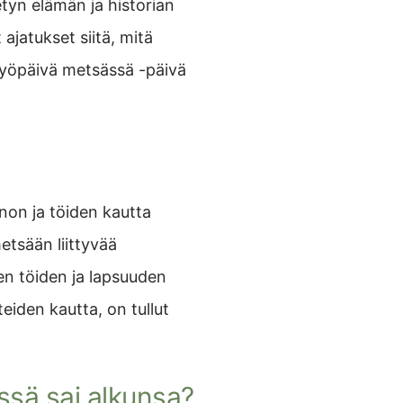
tyn elämän ja historian
jatukset siitä, mitä
yöpäivä metsässä -päivä
nnon ja töiden kautta
etsään liittyvää
ten töiden ja lapsuuden
iden kautta, on tullut
ssä sai alkunsa?