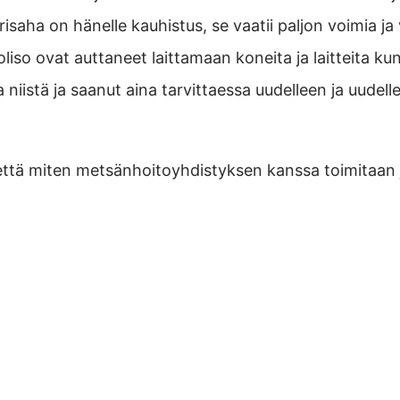
saha on hänelle kauhistus, se vaatii paljon voimia ja
iso ovat auttaneet laittamaan koneita ja laitteita ku
niistä ja saanut aina tarvittaessa uudelleen ja uudell
 että miten metsänhoitoyhdistyksen kanssa toimitaan 