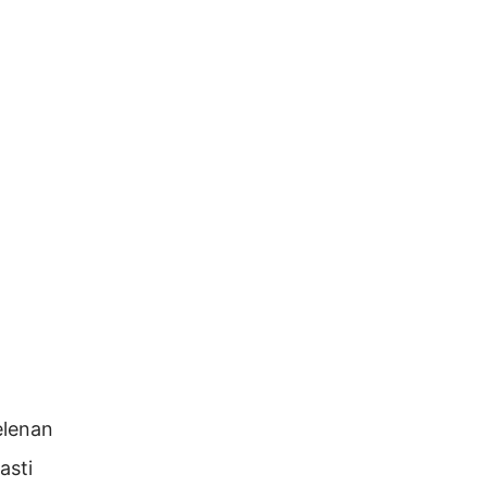
elenan
asti