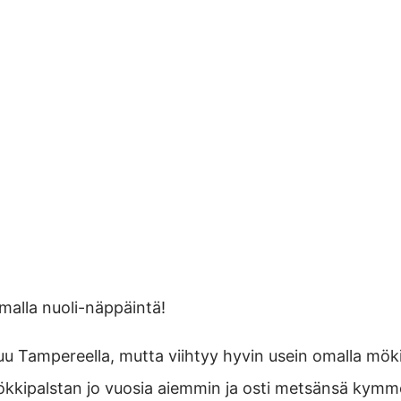
alla nuoli-näppäintä!
 Tampereella, mutta viihtyy hyvin usein omalla mökil
ökkipalstan jo vuosia aiemmin ja osti metsänsä kymm