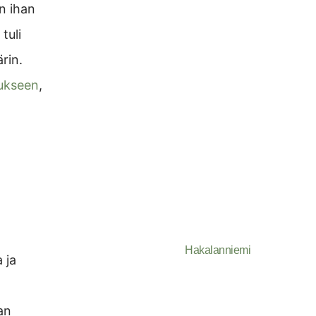
n ihan
tuli
rin.
ukseen
,
Hakalanniemi
 ja
an