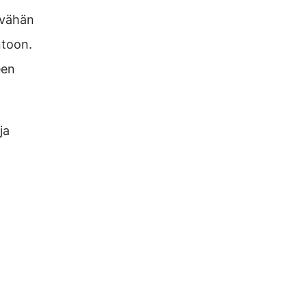
 vähän
ntoon.
een
ja