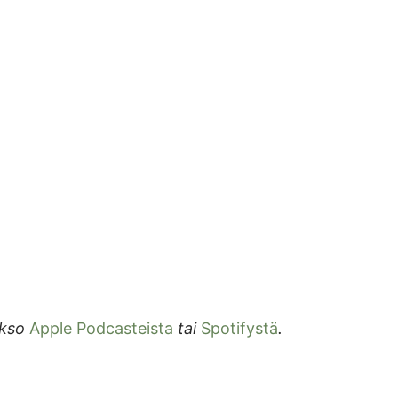
akso
Apple Podcasteista
tai
Spotifystä
.