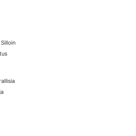
Silloin
tus
llisia
ja