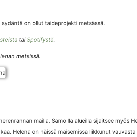
sydäntä on ollut taideprojekti metsässä.
steista
tai
Spotifystä
.
lenan metsissä.
a
renrannan mailla. Samoilla alueilla sijaitsee myös H
ikaa. Helena on näissä maisemissa liikkunut vauvasta 