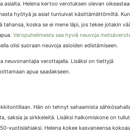
a asialta. Helena kertoo verotuksen olevan oikeastaa
masta hyötyä ja asiat tuntuivat käsittämättömiltä. Kun 
 tahansa, koska se ei mene läpi, jos tekee jotakin vää
apua.
Veropuhelimesta saa hyviä neuvoja metsäverot
ella olisi suoraan neuvoja asioiden edistämiseen.
 neuvonantajia verottajalla. Lisäksi on tiettyjä
 soittamaan apua saadakseen.
ökkitontillaan. Hän on tehnyt sahaamista sähkösahalla
a, saksia ja sirkkeleitä. Lisäksi halkomiskone on tullut
le 50-vuotislahjaksi. Helena kokee kasvaneensa kokoaj