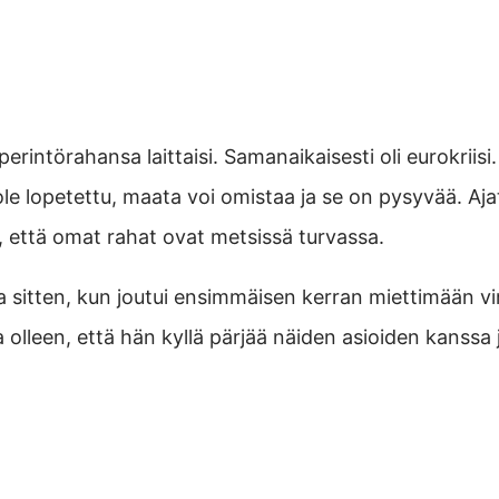
intörahansa laittaisi. Samanaikaisesti oli eurokriisi. 
i ole lopetettu, maata voi omistaa ja se on pysyvää. Aja
, että omat rahat ovat metsissä turvassa.
sitten, kun joutui ensimmäisen kerran miettimään vira
olleen, että hän kyllä pärjää näiden asioiden kanssa 