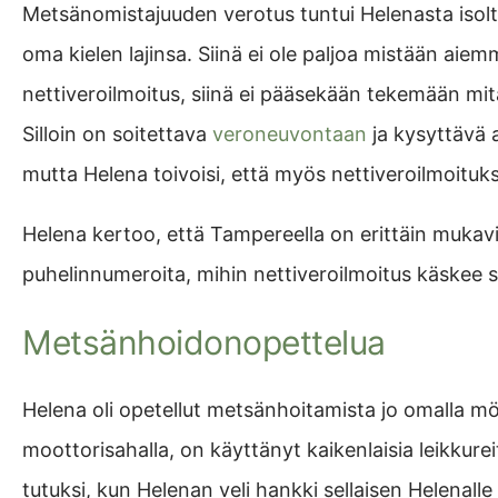
Metsänomistajuuden verotus tuntui Helenasta isolt
oma kielen lajinsa. Siinä ei ole paljoa mistään aiem
nettiveroilmoitus, siinä ei pääsekään tekemään mitä
Silloin on soitettava
veroneuvontaan
ja kysyttävä 
mutta Helena toivoisi, että myös nettiveroilmoituks
Helena kertoo, että Tampereella on erittäin mukavia
puhelinnumeroita, mihin nettiveroilmoitus käskee
Metsänhoidonopettelua
Helena oli opetellut metsänhoitamista jo omalla m
moottorisahalla, on käyttänyt kaikenlaisia leikkureit
tutuksi, kun Helenan veli hankki sellaisen Helenal