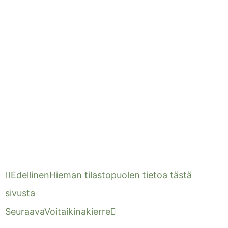
Edellinen
Hieman tilastopuolen tietoa tästä
sivusta
Seuraava
Voitaikinakierre