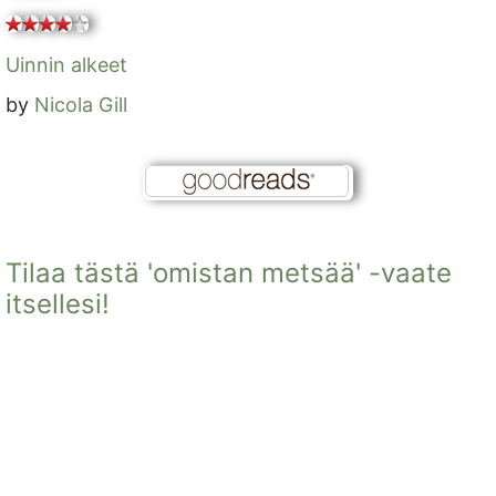
Uinnin alkeet
by
Nicola Gill
Tilaa tästä 'omistan metsää' -vaate
itsellesi!