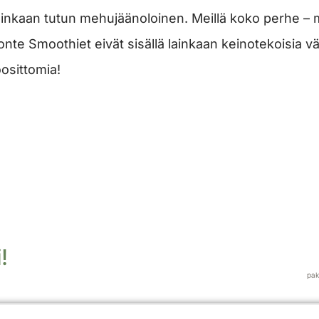
ainkaan tutun mehujäänoloinen. Meillä koko perhe –
onte Smoothiet eivät sisällä lainkaan keinotekoisia vä
oosittomia!
!
pako