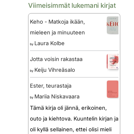
Viimeisimmät lukemani kirjat
Keho - Matkoja ikään,
mieleen ja minuuteen
Laura Kolbe
by
Jotta voisin rakastaa
Keiju Vihreäsalo
by
Ester, teurastaja
Mariia Niskavaara
by
Tämä kirja oli jännä, erikoinen,
outo ja kiehtova. Kuuntelin kirjan ja
oli kyllä sellainen, ettei olisi mieli