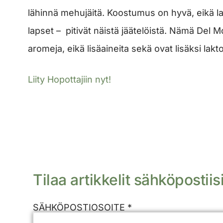
lähinnä mehujäitä. Koostumus on hyvä, eikä l
lapset – pitivät näistä jäätelöistä. Nämä Del M
aromeja, eikä lisäaineita sekä ovat lisäksi lakt
Liity Hopottajiin nyt!
Tilaa artikkelit sähköpostiisi
SÄHKÖPOSTIOSOITE *