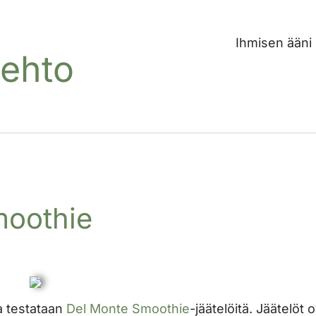
Ihmisen ääni
Lehto
moothie
a testataan
Del Monte Smoothie
-jäätelöitä. Jäätelöt 