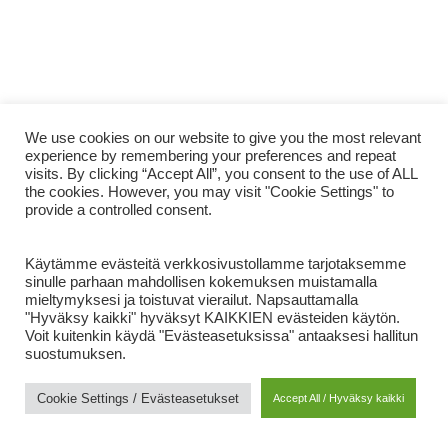
We use cookies on our website to give you the most relevant
experience by remembering your preferences and repeat
visits. By clicking “Accept All”, you consent to the use of ALL
the cookies. However, you may visit "Cookie Settings" to
provide a controlled consent.
Käytämme evästeitä verkkosivustollamme tarjotaksemme
sinulle parhaan mahdollisen kokemuksen muistamalla
mieltymyksesi ja toistuvat vierailut. Napsauttamalla
"Hyväksy kaikki" hyväksyt KAIKKIEN evästeiden käytön.
Voit kuitenkin käydä "Evästeasetuksissa" antaaksesi hallitun
Metsänomistaja Noora – Ihmisen ääni -
suostumuksen.
podcast
Cookie Settings / Evästeasetukset
Accept All / Hyväksy kaikki
LUE LISÄÄ »