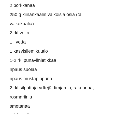
2 porkkanaa
250 g kiinankaalin valkoisia osia (tai
valkokaalia)
2 rkl voita
1 l vettä
1 kasvisliemikuutio
1-2 rkl punaviinietikkaa
ripaus suolaa
ripaus mustapippuria
2 rkl silputtuja yrttejä: timjamia, rakuunaa,
rosmariinia
smetanaa