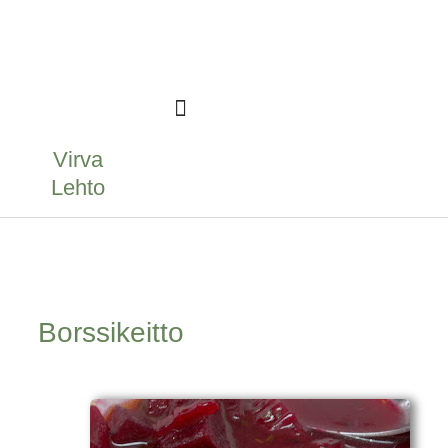
Ihmisen ääni -podcast
Ota yhteyttä
Virva
Lehto
Borssikeitto