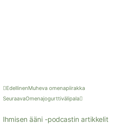
Edellinen
Muheva omenapiirakka
Seuraava
Omenajogurttivälipala
Ihmisen ääni -podcastin artikkelit