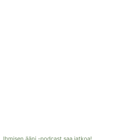
Ihmisen ääni -podcast saa jatkoa!