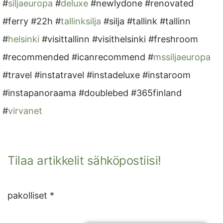
#
siljaeuropa
#
deluxe
#newlydone #renovated
#ferry #22h #
tallinksilja
#silja #tallink #tallinn
#
helsinki
#visittallinn #visithelsinki #freshroom
#recommended #icanrecommend #
mssiljaeuropa
#travel #instatravel #instadeluxe #instaroom
#instapanoraama #doublebed #365finland
#
virvanet
Tilaa artikkelit sähköpostiisi!
pakolliset *