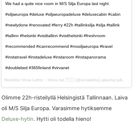
We had a quite nice room in M/S Silja Europa last night.
#siljaeuropa #deluxe #siljaeuropadeluxe #deluxecabin #cabin
#newlydone #renovated #ferry #22h #tallinksilja #silja #tallink
#tallinn #helsinki #visittallinn #visithelsinki #freshroom
#recommended #icanrecommend #mssiljaeuropa #travel
#instatravel #instadeluxe #instaroom #instapanorama
#doublebed #365finland #virvanet
Henkilön
Virva Lehto ~ Virva.net 🇫🇮
(@virvalehto) jakama julkaisu
Olimme 22h-risteilyllä Helsingistä Tallinnaan. Laiva
oli M/S Silja Europa. Varasimme hytiksemme
Deluxe-hytin
. Hytti oli todella hieno!