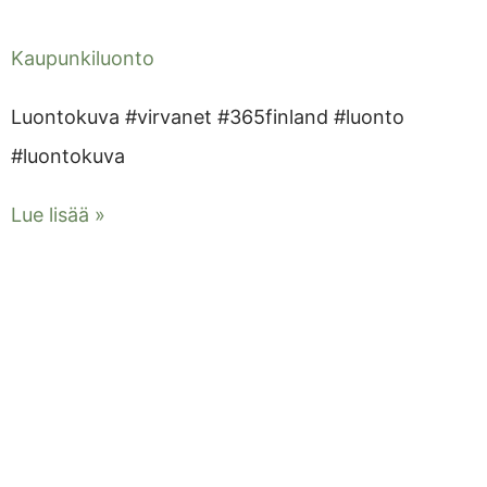
Kaupunkiluonto
Luontokuva #virvanet #365finland #luonto
#luontokuva
Lue lisää »