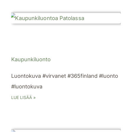
Kaupunkiluonto
Luontokuva #virvanet #365finland #luonto
#luontokuva
LUE LISÄÄ »