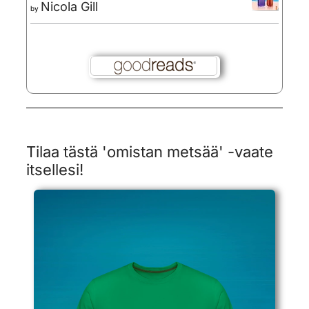
Nicola Gill
by
Tilaa tästä 'omistan metsää' -vaate
itsellesi!