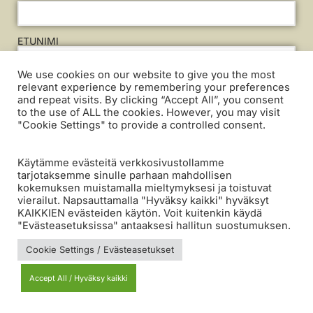
ETUNIMI
We use cookies on our website to give you the most
SUKUNIMI
relevant experience by remembering your preferences
and repeat visits. By clicking “Accept All”, you consent
to the use of ALL the cookies. However, you may visit
"Cookie Settings" to provide a controlled consent.
PUHELINNUMERO
Käytämme evästeitä verkkosivustollamme
tarjotaksemme sinulle parhaan mahdollisen
VALITSEMALLA TÄMÄN RUUDUN HYVÄKSYN
kokemuksen muistamalla mieltymyksesi ja toistuvat
ANTAMIENI TIETOJEN KÄYTÖN
SÄHKÖPOSTIMARKKINOINTITARKOITUKSIIN.
vierailut. Napsauttamalla "Hyväksy kaikki" hyväksyt
KAIKKIEN evästeiden käytön. Voit kuitenkin käydä
"Evästeasetuksissa" antaaksesi hallitun suostumuksen.
TILAA SÄHKÖPOSTILISTA
Cookie Settings / Evästeasetukset
Accept All / Hyväksy kaikki