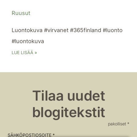
Ruusut
Luontokuva #virvanet #365finland #luonto
#luontokuva
LUE LISÄÄ »
Tilaa uudet
blogitekstit
pakolliset *
SÄHKÖPOSTIOSOITE *