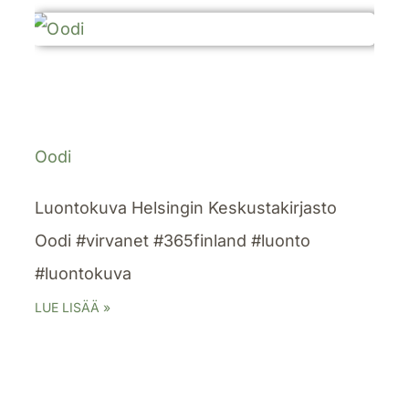
Oodi
Luontokuva Helsingin Keskustakirjasto
Oodi #virvanet #365finland #luonto
#luontokuva
LUE LISÄÄ »