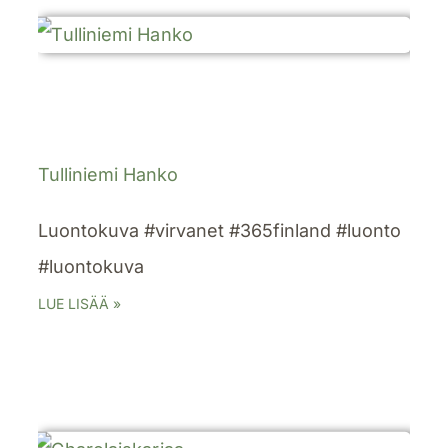
Tulliniemi Hanko
Luontokuva #virvanet #365finland #luonto
#luontokuva
LUE LISÄÄ »