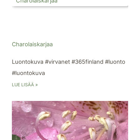
Charolaiskarjaa
Luontokuva #virvanet #365finland #luonto
#luontokuva
LUE LISÄÄ »