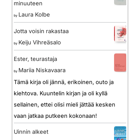
minuuteen
Laura Kolbe
by
Jotta voisin rakastaa
Keiju Vihreäsalo
by
Ester, teurastaja
Mariia Niskavaara
by
Tämä kirja oli jännä, erikoinen, outo ja
kiehtova. Kuuntelin kirjan ja oli kyllä
sellainen, ettei olisi mieli jättää kesken
vaan jatkaa putkeen kokonaan!
Uinnin alkeet