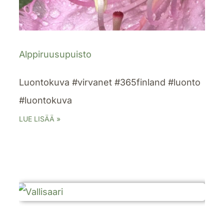
Alppiruusupuisto
Luontokuva #virvanet #365finland #luonto
#luontokuva
LUE LISÄÄ »