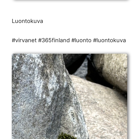
Luontokuva
#virvanet #365finland #luonto #luontokuva