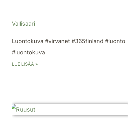
Vallisaari
Luontokuva #virvanet #365finland #luonto
#luontokuva
LUE LISÄÄ »