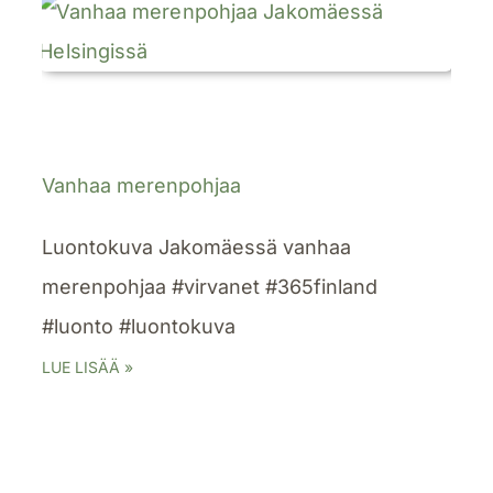
Vanhaa merenpohjaa
Luontokuva Jakomäessä vanhaa
merenpohjaa #virvanet #365finland
#luonto #luontokuva
LUE LISÄÄ »