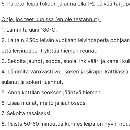
6. Paketoi leipä folioon ja anna olla 1-2 päivää tai j
Ohje, jos teet uunissa (en ole testannut).
1. Lämmitä uuni 180°C.
2. Laita n.450g leivän vuokaan leivinpaperia pohjaan ja
että leivinpaperit ylittää hieman reunat.
3. Sekoita jauhot, sooda, suola, inkivääri ja kaneli ku
4. Lämmitä varovasti voi, sokeri ja siirappi kattilassa
sulanut ja sokeri liuennut.
5. Anna kattilan seoksen jäähtyä hieman.
6. Lisää munat, maito ja jauhoseos.
7. Sekoita tasaiseksi.
8. Paista 50-60 minuuttia kunnes leipä on hyvin nous