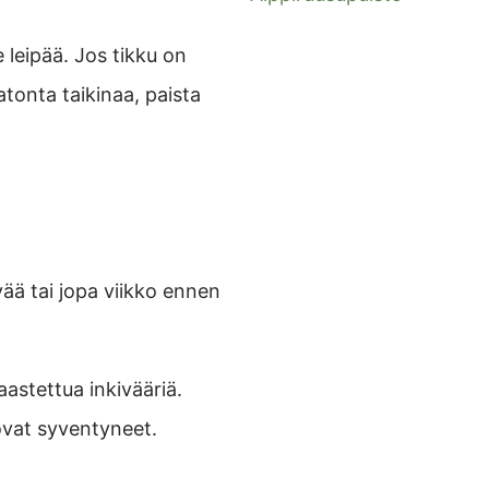
 leipää. Jos tikku on
atonta taikinaa, paista
ivää tai jopa viikko ennen
astettua inkivääriä.
ovat syventyneet.