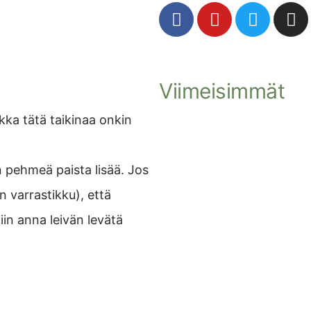
Viimeisimmät
ikka tätä taikinaa onkin
n pehmeä paista lisää. Jos
n varrastikku), että
iin anna leivän levätä