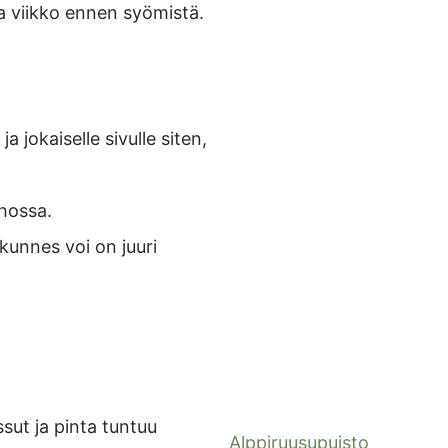
opa viikko ennen syömistä.
 jokaiselle sivulle siten,
lhossa.
 kunnes voi on juuri
sut ja pinta tuntuu
Alppiruusupuisto