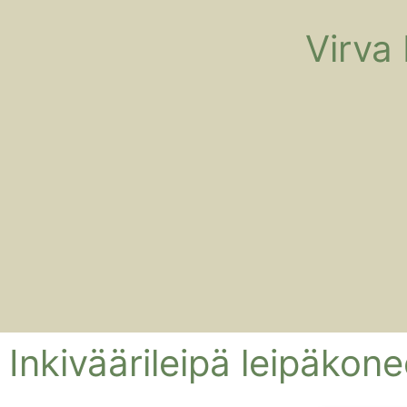
Virva
Inkiväärileipä leipäkone