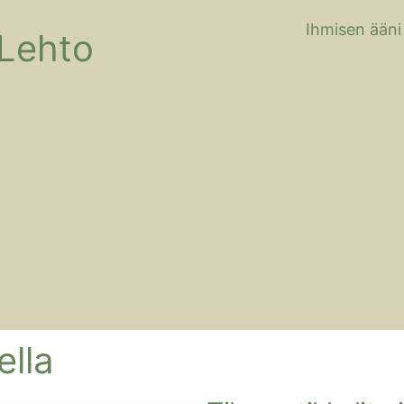
Ihmisen ääni
 Lehto
ella