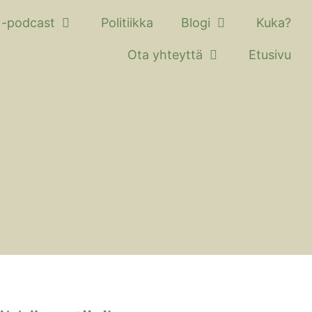
 -podcast
Politiikka
Blogi
Kuka?
Ota yhteyttä
Etusivu