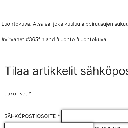
Luontokuva. Atsalea, joka kuuluu alppiruusujen suku
#virvanet #365finland #luonto #luontokuva
Tilaa artikkelit sähköpost
pakolliset *
SÄHKÖPOSTIOSOITE *