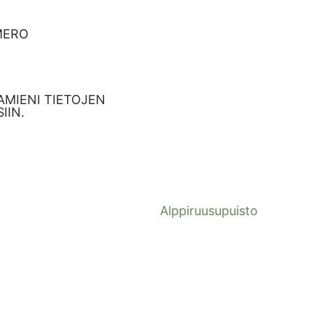
MERO
MIENI TIETOJEN
IIN.
Alppiruusupuisto