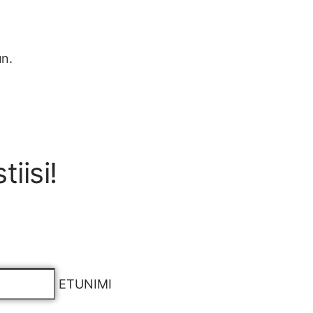
un.
iisi!
ETUNIMI