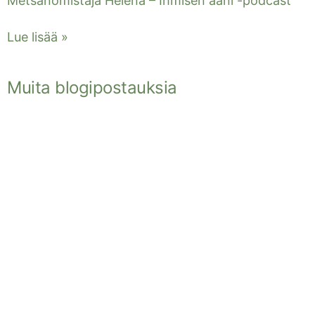
Metsänomistaja Helena – Ihmisen ääni -podcast
Lue lisää »
Muita blogipostauksia