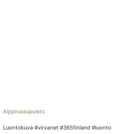
Alppiruusupuisto
Luontokuva #virvanet #365finland #luonto