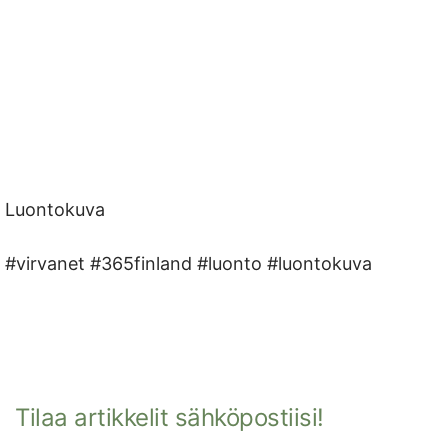
Luontokuva
#virvanet #365finland #luonto #luontokuva
Tilaa artikkelit sähköpostiisi!