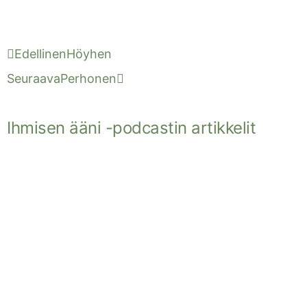
Edellinen
Höyhen
Seuraava
Perhonen
Ihmisen ääni -podcastin artikkelit