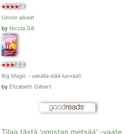
Uinnin alkeet
by
Nicola Gill
Big Magic - uskalla elää luovasti
by
Elizabeth Gilbert
Tilaa tästä 'omistan metsää' -vaate