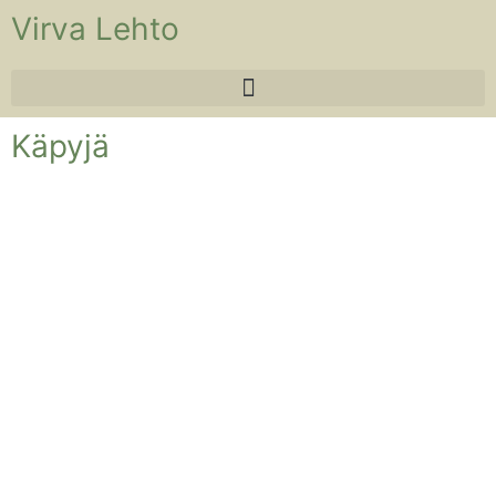
Virva Lehto
Käpyjä