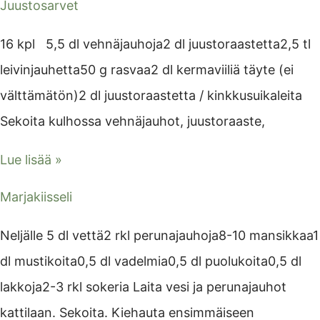
Juustosarvet
16 kpl 5,5 dl vehnäjauhoja2 dl juustoraastetta2,5 tl
leivinjauhetta50 g rasvaa2 dl kermaviiliä täyte (ei
välttämätön)2 dl juustoraastetta / kinkkusuikaleita
Sekoita kulhossa vehnäjauhot, juustoraaste,
Lue lisää »
Marjakiisseli
Neljälle 5 dl vettä2 rkl perunajauhoja8-10 mansikkaa1
dl mustikoita0,5 dl vadelmia0,5 dl puolukoita0,5 dl
lakkoja2-3 rkl sokeria Laita vesi ja perunajauhot
kattilaan. Sekoita. Kiehauta ensimmäiseen