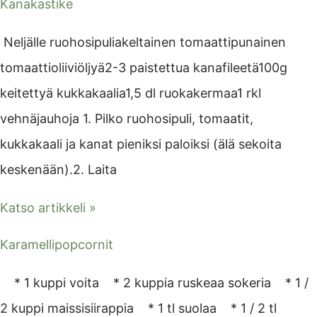
Kanakastike
Neljälle ruohosipuliakeltainen tomaattipunainen
tomaattioliiviöljyä2-3 paistettua kanafileetä100g
keitettyä kukkakaalia1,5 dl ruokakermaa1 rkl
vehnäjauhoja 1. Pilko ruohosipuli, tomaatit,
kukkakaali ja kanat pieniksi paloiksi (älä sekoita
keskenään).2. Laita
Katso artikkeli »
Karamellipopcornit
* 1 kuppi voita * 2 kuppia ruskeaa sokeria * 1 /
2 kuppi maissisiirappia * 1 tl suolaa * 1 / 2 tl