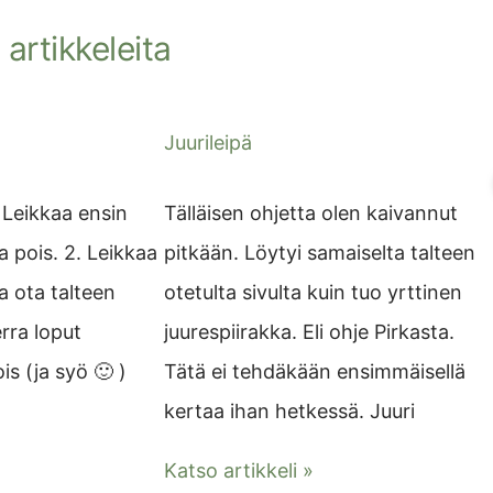
artikkeleita
Juurileipä
 Leikkaa ensin
Tälläisen ohjetta olen kaivannut
 pois. 2. Leikkaa
pitkään. Löytyi samaiselta talteen
ja ota talteen
otetulta sivulta kuin tuo yrttinen
erra loput
juurespiirakka. Eli ohje Pirkasta.
s (ja syö 🙂 )
Tätä ei tehdäkään ensimmäisellä
kertaa ihan hetkessä. Juuri
Katso artikkeli »