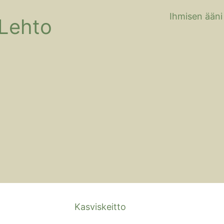
Ihmisen ääni
 Lehto
Kasviskeitto