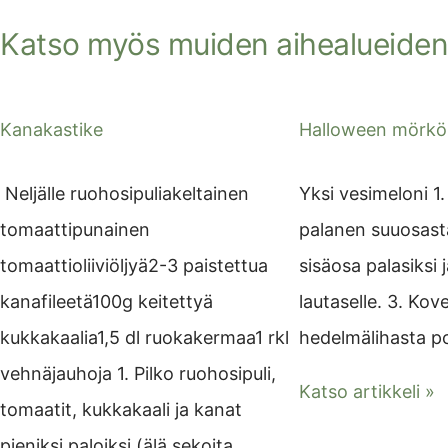
Katso myös muiden aihealueiden 
Kanakastike
Halloween mörkö
Neljälle ruohosipuliakeltainen
Yksi vesimeloni 1.
tomaattipunainen
palanen suuosasta
tomaattioliiviöljyä2-3 paistettua
sisäosa palasiksi 
kanafileetä100g keitettyä
lautaselle. 3. Kov
kukkakaalia1,5 dl ruokakermaa1 rkl
hedelmälihasta poi
vehnäjauhoja 1. Pilko ruohosipuli,
Katso artikkeli »
tomaatit, kukkakaali ja kanat
pieniksi paloiksi (älä sekoita