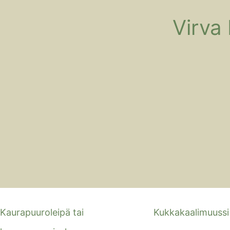
Virva
Kaurapuuroleipä tai
Kukkakaalimuussi