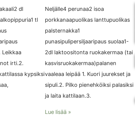
akaali2 dl
Neljälle4 perunaa2 isoa
alkopippuria1 tl
porkkanaapuolikas lanttupuolikas
aus
palsternakka1
aripaus
punasipulipersiljaaripaus suolaa1-
. Leikkaa
2dl laktoositonta ruokakermaa (tai
ot irti.2.
kasvisruokakermaa)palanen
kattilassa kypsiksi
vaaleaa leipää 1. Kuori juurekset ja
saa,
sipuli.2. Pilko pienehköiksi palasiksi
ja laita kattilaan.3.
Lue lisää »