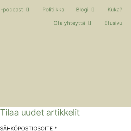
 -podcast
Politiikka
Blogi
Kuka?
Ota yhteyttä
Etusivu
Tilaa uudet artikkelit
SÄHKÖPOSTIOSOITE *