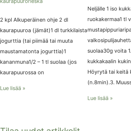
kaurapuurorieska
Neljälle 1 iso kukk
ruokakermaa1 tl v
2 kpl Alkuperäinen ohje 2 dl
mustapippuriarip
kaurapuuroa (jämät)1 dl turkkilaista
valkosipulijauhett
jogurttia (tai piimää tai muuta
suolaa30g voita 1
maustamatonta jogurttia)1
kukkakaalin kukinn
kananmuna1/2 – 1 tl suolaa (jos
Höyrytä tai keitä 
kaurapuurossa on
(n.8min).3. Muus
Lue lisää »
Lue lisää »