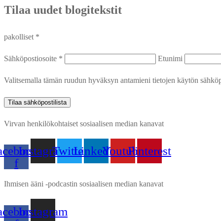
Tilaa uudet blogitekstit
pakolliset *
Sähköpostiosoite *
Etunimi
Valitsemalla tämän ruudun hyväksyn antamieni tietojen käytön sähköpo
Tilaa sähköpostilista
Virvan henkilökohtaiset sosiaalisen median kanavat
acebook-
Instagram
Twitter
Linkedin
Youtube
Pinterest
f
Ihmisen ääni -podcastin sosiaalisen median kanavat
acebook-
Instagram