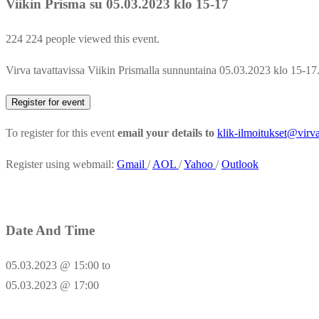
Viikin Prisma su 05.03.2023 klo 15-17
224
224 people viewed this event.
Virva tavattavissa Viikin Prismalla sunnuntaina 05.03.2023 klo 15-17
Register for event
To register for this event
email your details to
klik-ilmoitukset@virva
Register using webmail:
Gmail
/
AOL
/
Yahoo
/
Outlook
Date And Time
05.03.2023 @ 15:00
to
05.03.2023 @ 17:00